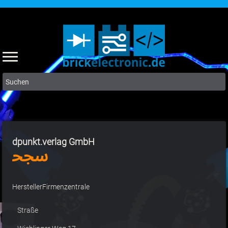
Suchen
Hersteller
dpunkt.verlag GmbH
und
Lieferanten
Hersteller
Firmenzentrale
Straße